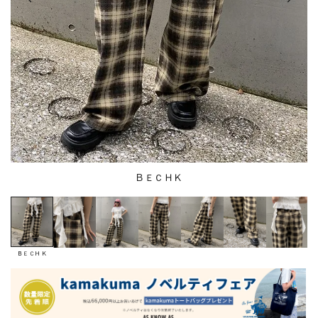
ＢＥＣＨＫ
ＢＥＣＨＫ