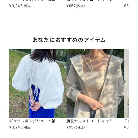
¥
3,245
¥
957
¥
3,036
(税込)
(税込)
あなたにおすすめのアイテム
ギャザリボンボリューム袖
肌見せマストコードキャミ
Ｆダウ
¥
3,245
¥
957
¥
3,036
(税込)
(税込)