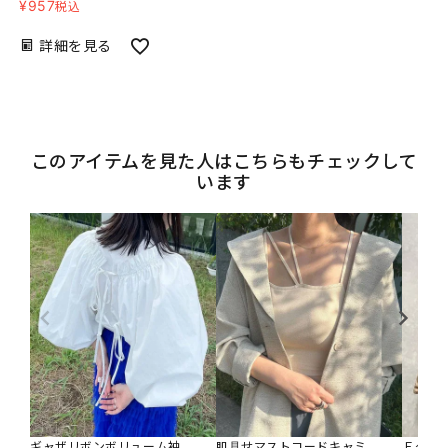
¥
957
税込
詳細を見る
このアイテムを見た人はこちらもチェックして
います
ギャザリボンボリューム袖
肌見せマストコードキャミ
Ｆダウ