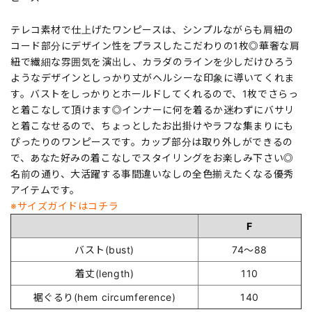
テレコ素材で仕上げたワンピースは、シンプルながらも肩紐の
コード部分にデザイン性をプラスしたこだわりの1枚◎華奢な肩
紐で繊細な雰囲気を演出し、カラダのラインを少しだけひろう
ようなデザインとしっかり丈がヘルシーな印象に導いてくれま
す。バストをしっかりとホールドしてくれるので、1枚でさらっ
と着こなして頂けます◎インナーに何を着るか迷わずにバサリ
と着こなせるので、ちょっとしたお出掛けやラフな集まりにも
ぴったりのワンピースです。カップ部分は取り外しができるの
で、あなた好みの着こなしでスタイリングをお楽しみ下さい◎
名前の通り、大活躍する事間違いなしの全色揃えたくなる優秀
アイテムです。
※サイズガイドはコチラ
F
バスト(bust)
74～88
着丈(length)
110
裾ぐるり(hem circumference)
140