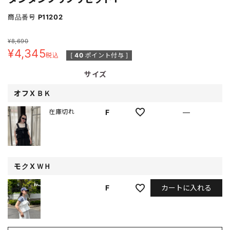
商品番号
P11202
¥
8,690
¥
4,345
税込
[
40
ポイント付与 ]
サイズ
オフＸＢＫ
F
—
在庫切れ
モクＸＷＨ
カートに入れる
F