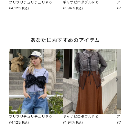
フリフリチュリチュリＰＯ
ギャザピロダブルＰＯ
アゲサ
¥
4,125
¥
1,947
¥
7,590
(税込)
(税込)
あなたにおすすめのアイテム
フリフリチュリチュリＰＯ
ギャザピロダブルＰＯ
アゲサ
¥
4,125
¥
1,947
¥
7,590
(税込)
(税込)