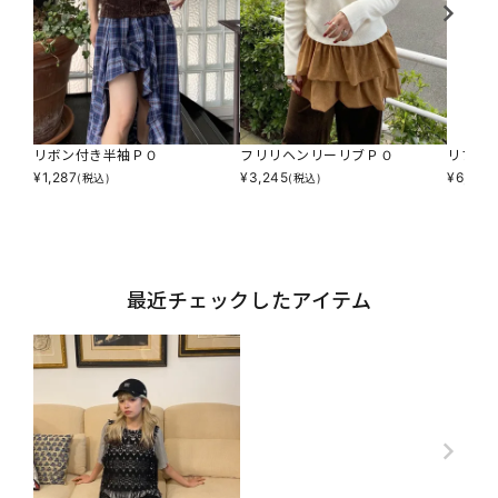
リボン付き半袖ＰＯ
フリリヘンリーリブＰＯ
リブシ
¥
1,287
¥
3,245
¥
6,490
(税込)
(税込)
最近チェックしたアイテム