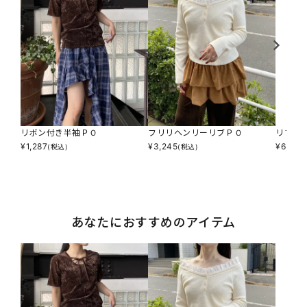
リボン付き半袖ＰＯ
フリリヘンリーリブＰＯ
リブシ
¥
1,287
¥
3,245
¥
6,490
(税込)
(税込)
あなたにおすすめのアイテム