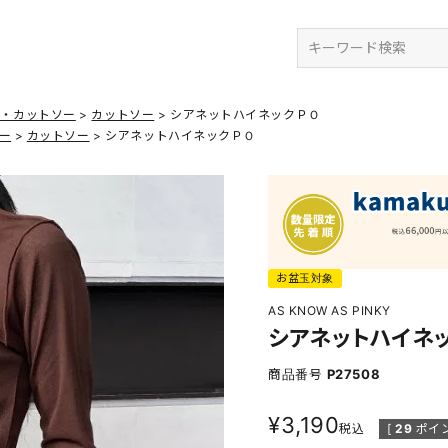
検索
ツ・カットソー
カットソー
シアネットハイネックＰＯ
ー
カットソー
シアネットハイネックＰＯ
お盆玉対象
AS KNOW AS PINKY
シアネットハイネ
商品番号
P27508
¥
3,190
税込
[
29
ポイン