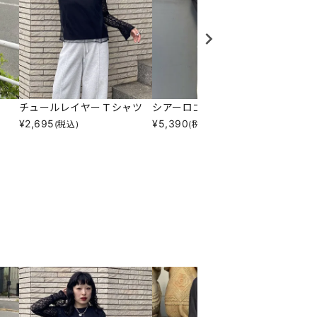
チュールレイヤーＴシャツ
シアーロゴプリントロンＴ
フラッ
¥
2,695
¥
5,390
¥
1,28
(税込)
(税込)