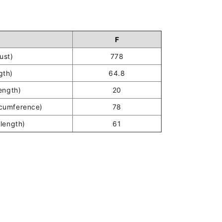
F
st)
778
gth)
64.8
ength)
20
umference)
78
length)
61