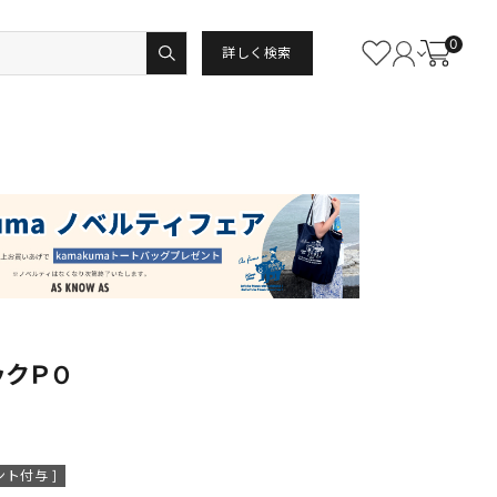
0
詳しく検索
ックＰＯ
ト付与 ]