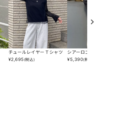
チュールレイヤーＴシャツ
シアーロゴプリントロンＴ
フラッ
¥
2,695
¥
5,390
¥
1,28
(税込)
(税込)