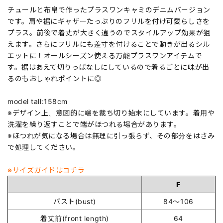
チュールと布帛で作ったプラスワンキャミのデニムバージョン
です。肩や裾にギャザーたっぷりのフリルを付け可愛らしさを
プラス。前後で着丈が大きく違うのでスタイルアップ効果が狙
えます。さらにフリルにも差寸を付けることで動きが出るシル
エットに！オールシーズン使える万能プラスワンアイテムで
す。裾はあえて切りっぱなしにしているので着るごとに味が出
るのもおしゃれポイントに◎
model tall:158cm
※デザイン上、意図的に端を裁ち切り始末にしています。着用や
洗濯を繰り返すことで端がほつれる場合があります。
※ほつれが気になる場合は無理に引っ張らず、その部分をはさみ
で処理してください。
※サイズガイドはコチラ
F
バスト(bust)
84～106
着丈前(front length)
64