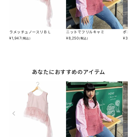
ラメッチュノースリＢＬ
ニットでフリルキャミ
ポコシ
¥
1,947
¥
8,250
¥
3,795
(税込)
(税込)
あなたにおすすめのアイテム