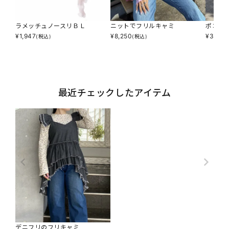
ラメッチュノースリＢＬ
ニットでフリルキャミ
ポコシ
¥
1,947
¥
8,250
¥
3,795
(税込)
(税込)
最近チェックしたアイテム
デニフリのフリキャミ