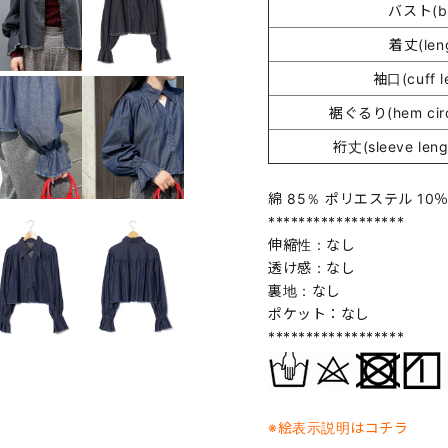
バスト(bu
着丈(len
袖口(cuff l
裾ぐるり(hem circ
裄丈(sleeve lengt
綿 85％ ポリエステル 10
******************
伸縮性：なし
透け感：なし
裏地：なし
ポケット：なし
******************
※絵表示説明はコチラ