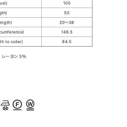
st)
100
gth)
50
ength)
20～38
umference)
148.5
h to collar)
84.5
％ レーヨン 5％