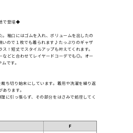
地で登場◆
た。袖口にはゴムを入れ、ボリュームを出したの
無いので１枚でも着られます♪たっぷりのギャザ
ラス！短丈でスタイルアップも叶えてくれます。
ーなどと合わせてレイヤードコーデでも◎。オー
テムです。
を裁ち切り始末にしています。着用や洗濯を繰り返
があります。
無理に引っ張らず、その部分をはさみで処理してく
F