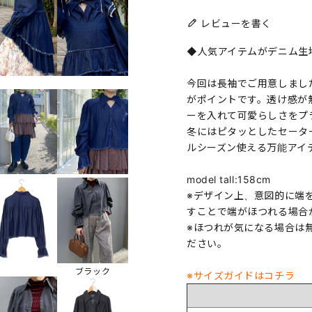
レビューを書く
◆人気アイテムがデニム生
今回は長袖でご用意しまし
がポイントです。透け感が
ーを入れて可愛らしさをプ
冬にはピタッとしたセータ
ルシーズン使える万能アイ
model tall:158cm
※デザイン上、意図的に端
すことで端がほつれる場合
※ほつれが気になる場合は
ださい。
ブラック
※サイズガイドはコチラ