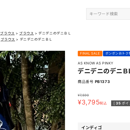
検索
・ブラウス
ブラウス
デニデニのデニＢＬ
ブラウス
デニデニのデニＢＬ
FINAL SALE
ボンボンおトク
AS KNOW AS PINKY
デニデニのデニＢ
商品番号
PB1373
¥
7,590
¥
3,795
税込
[
35
ポイ
インディゴ