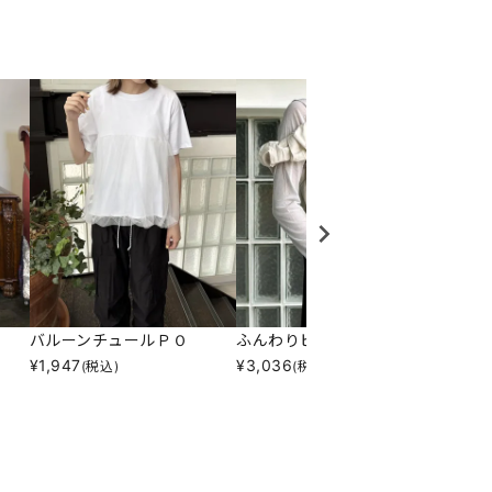
バルーンチュールＰＯ
ふんわりビスチェ
ニット
¥
1,947
¥
3,036
¥
8,25
(税込)
(税込)