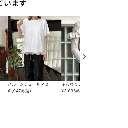
ています
バルーンチュールＰＯ
ふんわりビスチェ
ニット
¥
1,947
¥
3,036
¥
8,25
(税込)
(税込)