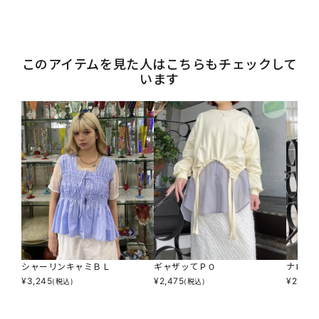
このアイテムを見た人はこちらもチェックして
います
シャーリンキャミＢＬ
ギャザッてＰＯ
ナロー
¥
3,245
¥
2,475
¥
2,596
(税込)
(税込)