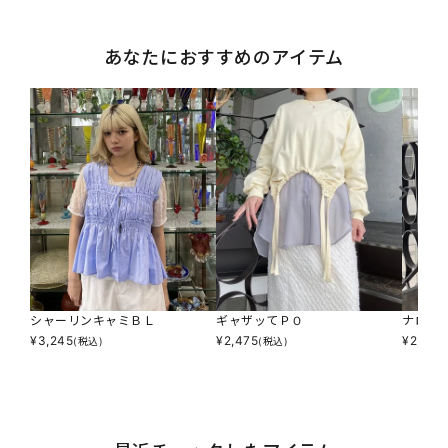
あなたにおすすめのアイテム
シャーリンキャミＢＬ
ギャザッてＰＯ
ナロー
¥
3,245
¥
2,475
¥
2,596
(税込)
(税込)