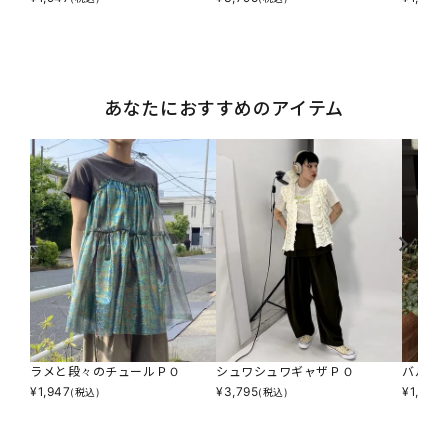
あなたにおすすめのアイテム
ラメと段々のチュールＰＯ
シュワシュワギャザＰＯ
バルー
¥
1,947
¥
3,795
¥
1,947
(税込)
(税込)