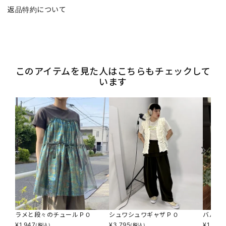
返品特約について
このアイテムを見た人はこちらもチェックして
います
ラメと段々のチュールＰＯ
シュワシュワギャザＰＯ
バルー
¥
1,947
¥
3,795
¥
1,947
(税込)
(税込)