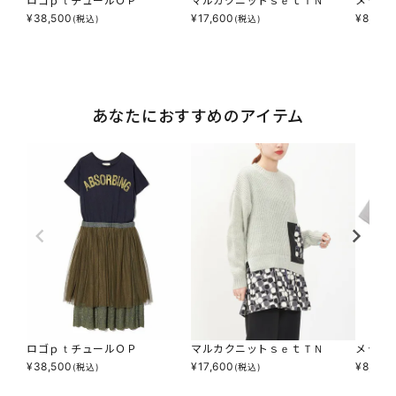
ロゴｐｔチュールＯＰ
マルカクニットｓｅｔＴＮ
メッセ
¥
38,500
¥
17,600
¥
8,690
(税込)
(税込)
あなたにおすすめのアイテム
ロゴｐｔチュールＯＰ
マルカクニットｓｅｔＴＮ
メッセ
¥
38,500
¥
17,600
¥
8,690
(税込)
(税込)