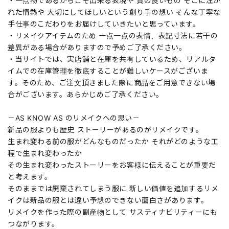
・一点物であるからこそ出来る表現や 質の良いもの そこに注が
れた情熱や 大切にしてほしいという創り手の想い そんな丁寧な
手仕事のこだわりをお届けしていきたいと思っています。
・リメイクアイテムのため 一点一点の表情、表記寸法に若干の
差異がある場合がありますので予めご了承ください。
・当サイトでは、実店舗と在庫を共有しているため、リアルタ
イムでの在庫管理を徹底することが難しいケースがございま
す。そのため、ご注文頂きました際に商品をご用意できない場
合がございます。あらかじめご了承ください。
－AS KNOW AS のリメイクへの思い－
新品の服よりも歴史 ストーリーがあるのがリメイクです。
生まれ変わる前の服がどんなものだったか それがどのような工
程で生まれ変わったか
その生まれ変わったストーリーをお客様に伝えることが重要だ
と考えます。
そのままでは廃棄されてしまう服に 新しい価値を追加するリメ
イクは新品の服とは違い予想のできない面白さがあります。
リメイクを作った際の副産物として サスティナビリティーにも
つながります。