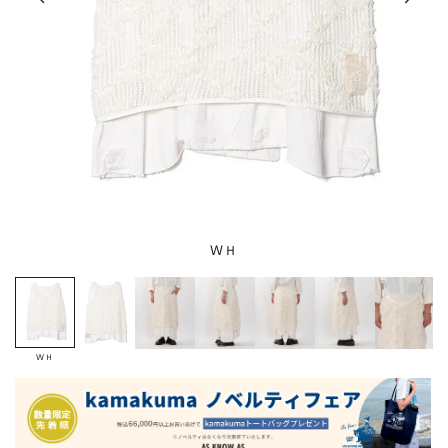
ＷＨ
ＷＨ