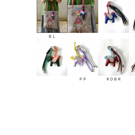
ＢＬ
ＰＰ
ＲＤＢＲ