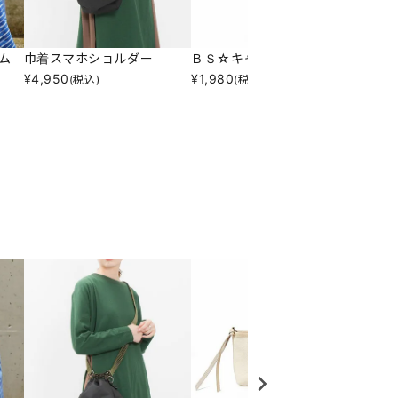
ム
巾着スマホショルダー
ＢＳ☆キャンバスポーチ
デニム
¥
4,950
¥
1,980
¥
10,7
(税込)
(税込)