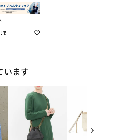
込
見る
ています