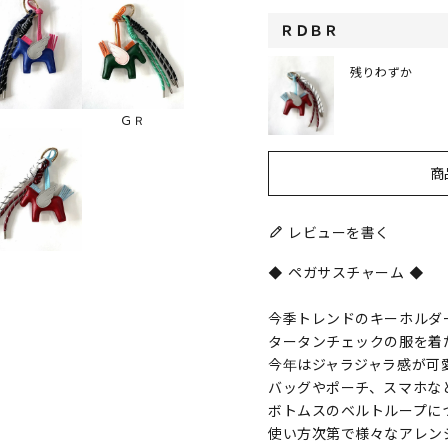
ＲＤＢＲ
残りわずか
ＧＲ
商
レビューを書く
◆ ペガサスチャーム ◆
今季トレンドのキーホルダー
タータンチェックの服を着
今年はジャラジャラ感が可
バッグやポーチ、スマホな
ボトムスのベルトループに
使い方次第で様々なアレン