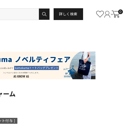
0
詳しく検索
ャーム
ト付与 ]