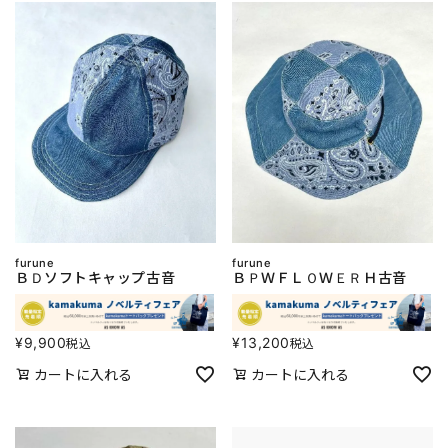
furune
furune
ＢＤソフトキャップ古音
ＢＰＷＦＬＯＷＥＲＨ古音
¥
9,900
¥
13,200
税込
税込
カートに入れる
カートに入れる