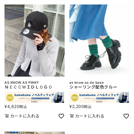
AS KNOW AS PINKY
as know as de base
ＮＥＣＣＭＩＤＬＯＧＯ
シャーリング配色クルー
¥
4,620
¥
2,200
税込
税込
カートに入れる
カートに入れる