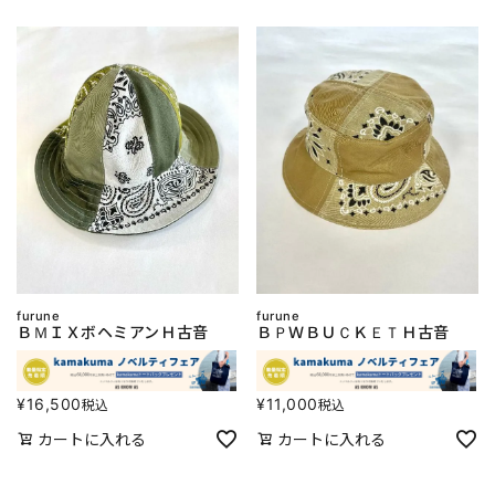
furune
furune
ＢＭＩＸボヘミアンＨ古音
ＢＰＷＢＵＣＫＥＴＨ古音
¥
16,500
¥
11,000
税込
税込
カートに入れる
カートに入れる