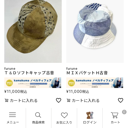
furune
furune
Ｔ＆Ｄソフトキャップ古音
ＭＩＸバケットＨ古音
¥
11,000
¥
11,000
税込
税込
カートに入れる
カートに入れる
0