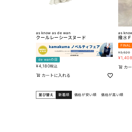
as know as de wan
as kno
クールレーシースヌード
撥水Ｆ
FINAL
¥
3,520
¥
1,40
de wanの日
¥
4,180
税込
カー
カートに入れる
並び替え
新着順
価格が安い順
価格が高い順