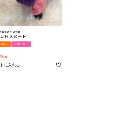
w as de wan
ＵＮスヌード
 SALE
60% OFF
8
税込
トに入れる