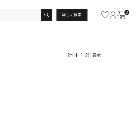
0
詳しく検索
2
件中
1
-
2
件表示