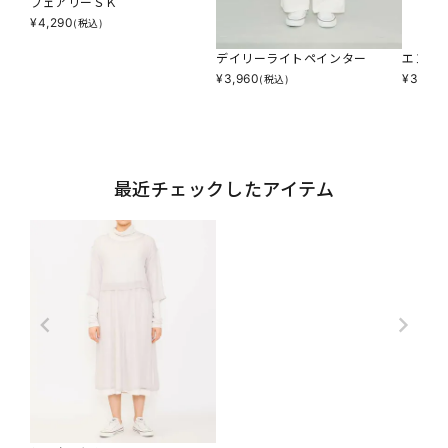
フェアリーＳＫ
¥
4,290
(税込)
デイリーライトペインター
エンブ
¥
3,960
¥
3,564
(税込)
最近チェックしたアイテム