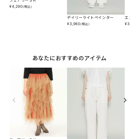
フェアリーＳＫ
¥
4,290
(税込)
デイリーライトペインター
エンブ
¥
3,960
¥
3,564
(税込)
あなたにおすすめのアイテム