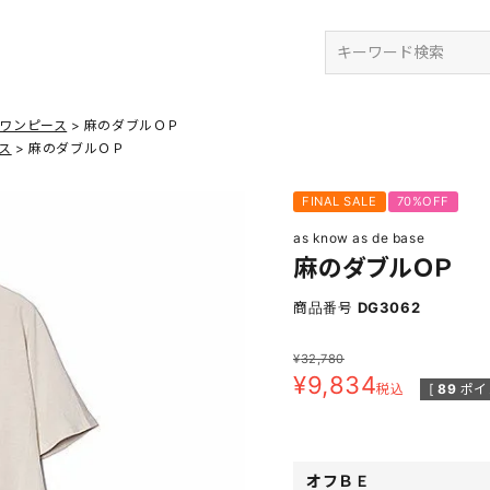
検索
ワンピース
麻のダブルＯＰ
ス
麻のダブルＯＰ
FINAL SALE
70%OFF
as know as de base
麻のダブルＯＰ
商品番号
DG3062
¥
32,780
¥
9,834
税込
[
89
ポイ
オフＢＥ