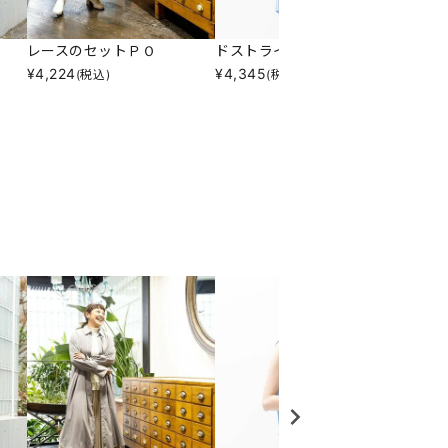
レースのセットＰＯ
ドストライプインナー
メッシ
¥
4,224
¥
4,345
¥
5,21
(税込)
(税込)