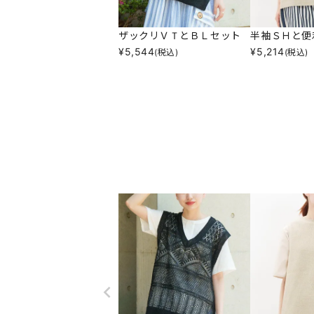
ザックリＶＴとＢＬセット
半袖ＳＨと便
¥
5,544
¥
5,214
(税込)
(税込)