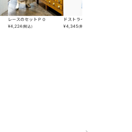
レースのセットＰＯ
ドストライプインナー
メッシ
¥
4,224
¥
4,345
¥
5,21
(税込)
(税込)