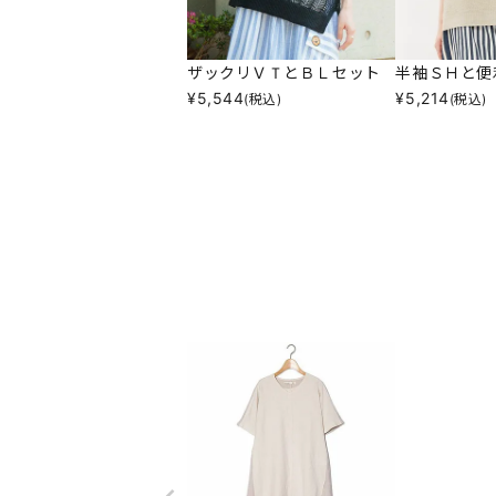
ザックリＶＴとＢＬセット
半袖ＳＨと便
¥
5,544
¥
5,214
(税込)
(税込)