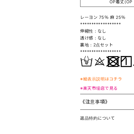
OP着丈(OP l
レーヨン 75％ 麻 25％
******************
伸縮性：なし
透け感：なし
裏地：2点セット
******************
※絵表示説明はコチラ
※楽天市場店で見る
《注意事項》
返品特約について