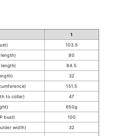
1
st)
103.5
length)
80
length)
84.5
ength)
32
umference)
151.5
h to collar)
47
ght)
650g
 bust)
100
lder width)
32