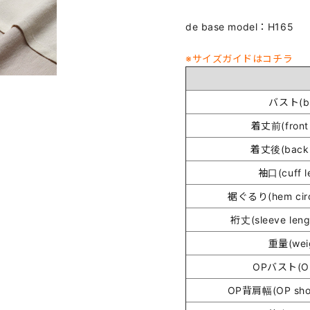
de base model：H165
※サイズガイドはコチラ
バスト(bu
着丈前(front 
着丈後(back 
袖口(cuff l
裾ぐるり(hem circ
裄丈(sleeve lengt
重量(wei
OPバスト(OP
OP背肩幅(OP shou