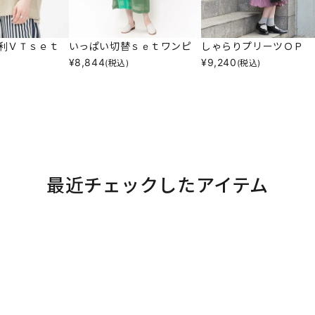
利ＶＴｓｅｔ
いっぱい切替ｓｅｔワンピ
しゃらりプリーツＯＰ
¥
8,844
¥
9,240
(税込)
(税込)
最近チェックしたアイテム