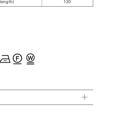
ength)
120