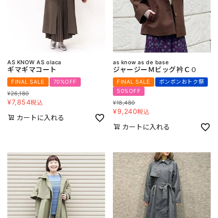
AS KNOW AS olaca
as know as de base
ギマギマコート
ジャージーＭビッグ衿ＣＯ
FINAL SALE
70%OFF
FINAL SALE
ボンボンおトク祭
50%OFF
¥
26,180
¥
7,854
税込
¥
18,480
¥
9,240
税込
カートに入れる
カートに入れる