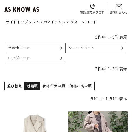
サイトトップ
すべてのアイテム
アウター
コート
3
件中
1
-
3
件表示
その他コート
ショートコート
ロングコート
3
件中
1
-
3
件表示
並び替え
新着順
価格が安い順
価格が高い順
61
件中
1
-
61
件表示