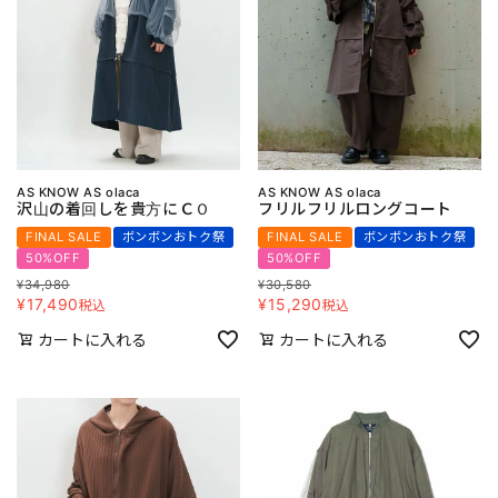
AS KNOW AS olaca
AS KNOW AS olaca
沢山の着回しを貴方にＣＯ
フリルフリルロングコート
FINAL SALE
ボンボンおトク祭
FINAL SALE
ボンボンおトク祭
50%OFF
50%OFF
¥
34,980
¥
30,580
¥
17,490
¥
15,290
税込
税込
カートに入れる
カートに入れる