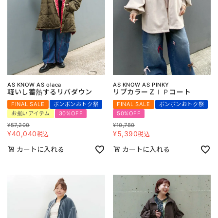
AS KNOW AS olaca
AS KNOW AS PINKY
軽いし蓄熱するリバダウン
リブカラーＺＩＰコート
FINAL SALE
ボンボンおトク祭
FINAL SALE
ボンボンおトク祭
お揃いアイテム
30%OFF
50%OFF
¥
57,200
¥
10,780
¥
40,040
¥
5,390
税込
税込
カートに入れる
カートに入れる