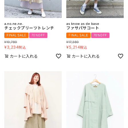
a.no.ne.ne.
as know as de base
チェックプリーツトレンチ
ファサパサコート
FINAL SALE
70%OFF
FINAL SALE
70%OFF
¥
10,780
¥
17,380
¥
3,234
¥
5,214
税込
税込
カートに入れる
カートに入れる