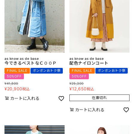
as know as de base
as know as de base
今できるベストなＣＯＯＰ
配色ナイロンコート
FINAL SALE
ボンボンおトク祭
FINAL SALE
ボンボンおトク祭
50%OFF
50%OFF
¥
41,800
¥
25,300
¥
20,900
¥
12,650
税込
税込
在庫切れ
カートに入れる
カートに入れる