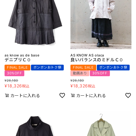
as know as de base
AS KNOW AS olaca
デニプリＣＯ
良いバランスのミドルＣＯ
FINAL SALE
ボンボンおトク祭
FINAL SALE
ボンボンおトク祭
30%OFF
動画あり
30%OFF
¥
26,180
¥
26,180
¥
18,326
¥
18,326
税込
税込
カートに入れる
カートに入れる