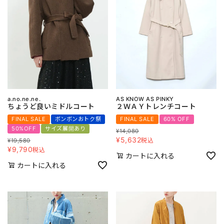
a.no.ne.ne.
AS KNOW AS PINKY
ちょうど良いミドルコート
２ＷＡＹトレンチコート
FINAL SALE
ボンボンおトク祭
FINAL SALE
60% OFF
50%OFF
サイズ展開あり
¥
14,080
¥
5,632
税込
¥
19,580
¥
9,790
税込
カートに入れる
カートに入れる