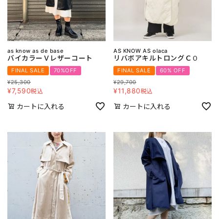
as know as de base
AS KNOW AS olaca
バイカラーＶレザーコート
リバボアキルトロングＣＯ
FINAL SALE
70%OFF
FINAL SALE
60% OFF
¥
25,300
¥
29,700
¥
7,590
¥
11,880
税込
税込
カートに入れる
カートに入れる