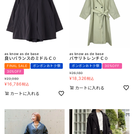
as know as de base
as know as de base
良いバランスのミドルＣＯ
バサリトレンチＣＯ
FINAL SALE
ボンボンおトク祭
ボンボンおトク祭
30%OFF
30%OFF
¥
26,180
¥
18,326
税込
¥
23,980
¥
16,786
税込
カートに入れる
カートに入れる