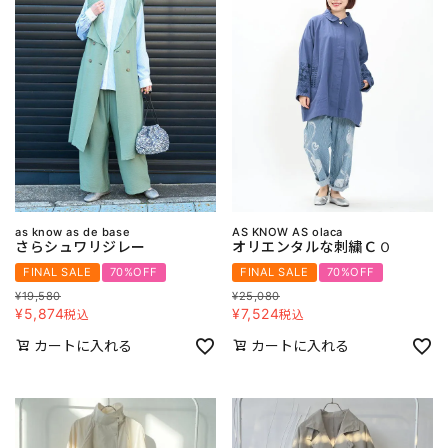
as know as de base
AS KNOW AS olaca
さらシュワリジレー
オリエンタルな刺繍ＣＯ
FINAL SALE
70%OFF
FINAL SALE
70%OFF
¥
19,580
¥
25,080
¥
5,874
¥
7,524
税込
税込
カートに入れる
カートに入れる