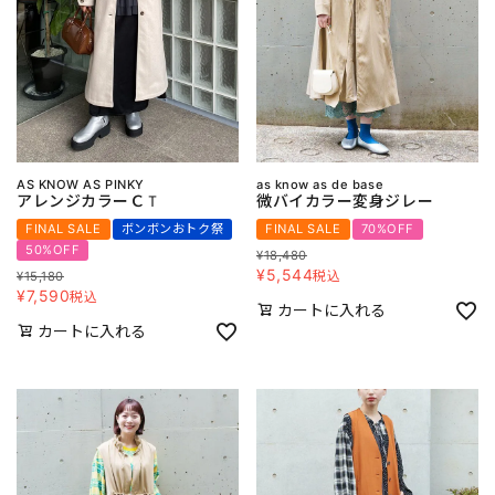
AS KNOW AS PINKY
as know as de base
アレンジカラーＣＴ
微バイカラー変身ジレー
FINAL SALE
ボンボンおトク祭
FINAL SALE
70%OFF
50%OFF
¥
18,480
¥
5,544
税込
¥
15,180
¥
7,590
税込
カートに入れる
カートに入れる