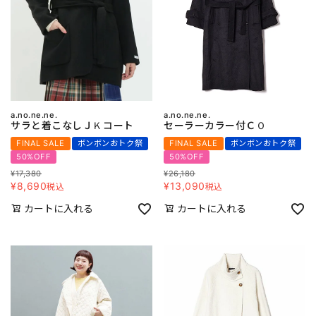
a.no.ne.ne.
a.no.ne.ne.
サラと着こなしＪＫコート
セーラーカラー付ＣＯ
FINAL SALE
ボンボンおトク祭
FINAL SALE
ボンボンおトク祭
50%OFF
50%OFF
¥
17,380
¥
26,180
¥
8,690
¥
13,090
税込
税込
カートに入れる
カートに入れる