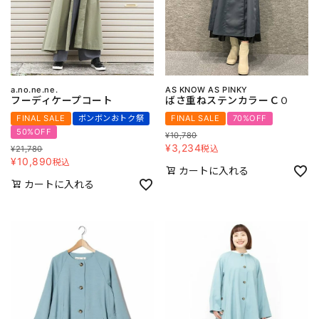
a.no.ne.ne.
AS KNOW AS PINKY
フーディケープコート
ばさ重ねステンカラーＣＯ
FINAL SALE
ボンボンおトク祭
FINAL SALE
70%OFF
50%OFF
¥
10,780
¥
3,234
税込
¥
21,780
¥
10,890
税込
カートに入れる
カートに入れる