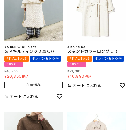
AS KNOW AS olaca
a.no.ne.ne.
ＳＰキルティング２点ＣＯ
スタンドカラーロングＣＯ
FINAL SALE
ボンボンおトク祭
FINAL SALE
ボンボンおトク祭
50%OFF
50%OFF
¥
40,700
¥
21,780
¥
20,350
¥
10,890
税込
税込
在庫切れ
カートに入れる
カートに入れる