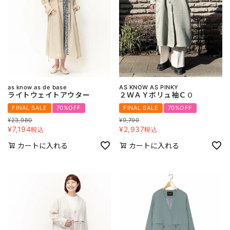
as know as de base
AS KNOW AS PINKY
ライトウェイトアウター
２ＷＡＹボリュ袖ＣＯ
FINAL SALE
70%OFF
FINAL SALE
70%OFF
¥
23,980
¥
9,790
¥
7,194
¥
2,937
税込
税込
カートに入れる
カートに入れる