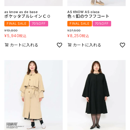
as know as de base
AS KNOW AS olaca
ポケッタブルレインＣＯ
色々釦のウフフコート
FINAL SALE
70%OFF
FINAL SALE
70%OFF
¥
19,800
¥
27,500
¥
5,940
¥
8,250
税込
税込
カートに入れる
カートに入れる