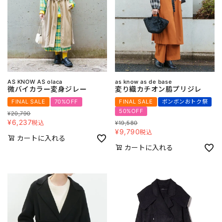
AS KNOW AS olaca
as know as de base
微バイカラー変身ジレー
変り織カチオン脇プリジレ
FINAL SALE
70%OFF
FINAL SALE
ボンボンおトク祭
50%OFF
¥
20,790
¥
6,237
税込
¥
19,580
¥
9,790
税込
カートに入れる
カートに入れる