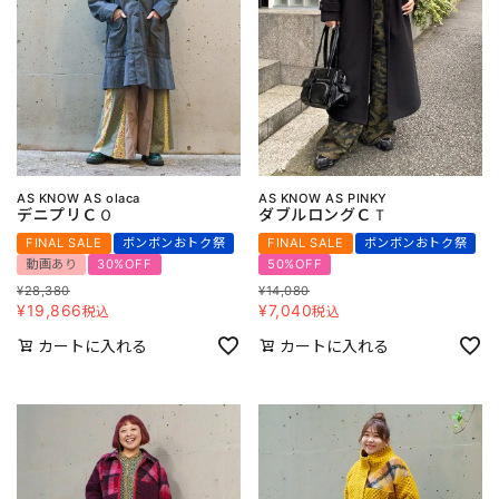
AS KNOW AS olaca
AS KNOW AS PINKY
デニプリＣＯ
ダブルロングＣＴ
FINAL SALE
ボンボンおトク祭
FINAL SALE
ボンボンおトク祭
動画あり
30%OFF
50%OFF
¥
28,380
¥
14,080
¥
19,866
¥
7,040
税込
税込
カートに入れる
カートに入れる