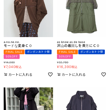
a.no.ne.ne.
as know as de base
モードな変身ＣＯ
沢山の着回しを貴方にＣＯ
FINAL SALE
ボンボンおトク祭
FINAL SALE
ボンボンおトク祭
50%OFF
50%OFF
¥
14,080
¥
32,780
¥
7,040
¥
16,390
税込
税込
カートに入れる
カートに入れる