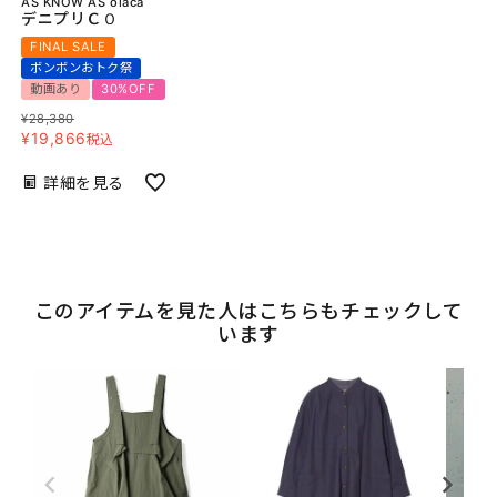
AS KNOW AS olaca
デニプリＣＯ
FINAL SALE
ボンボンおトク祭
動画あり
30%OFF
¥
28,380
¥
19,866
税込
詳細を見る
このアイテムを見た人はこちらもチェックして
います