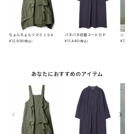
ちょんちょんツマミＪＳＫ
パネパネ切替コートＯＰ
シンプ
¥
12,936
¥
11,440
¥
7,590
(税込)
(税込)
あなたにおすすめのアイテム