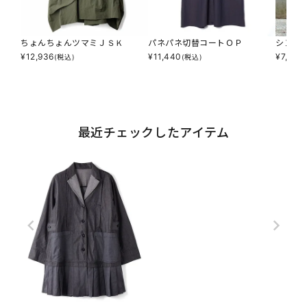
ちょんちょんツマミＪＳＫ
パネパネ切替コートＯＰ
シンプ
¥
12,936
¥
11,440
¥
7,590
(税込)
(税込)
最近チェックしたアイテム