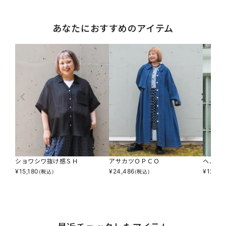
あなたにおすすめのアイテム
ショワシワ抜け感ＳＨ
アサカツＯＰＣＯ
ヘムヘ
¥
15,180
¥
24,486
¥
12,98
(税込)
(税込)