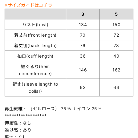
※サイズガイドはコチラ
3
5
バスト(bust)
134
150
着丈前(front length)
70
72
着丈後(back length)
76
78
袖口(cuff length)
36
40
裾ぐるり(hem
146
162
circumference)
裄丈(sleeve length to
63
64
collar)
再生繊維： （セルロース） 75％ ナイロン 25％
******************
伸縮性：なし
透け感：あり
裏地：なし