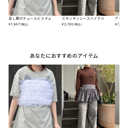
足し算のチュールビスチェ
スモッキンレースハイＰＯ
アゲサ
¥
1,947
¥
3,190
¥
7,590
(税込)
(税込)
あなたにおすすめのアイテム