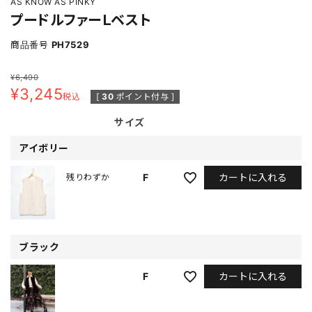
AS KNOW AS PINKY
プードルファーＬベスト
商品番号
PH7529
¥
6,490
¥
3,245
税込
[
30
ポイント付与 ]
サイズ
アイボリー
カートに入れる
F
残りわずか
ブラック
カートに入れる
F