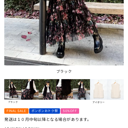
ブラック
ブラック
アイボリー
FINAL SALE
ボンボンおトク祭
50%OFF
発送は１０月中旬以降となる場合があります。