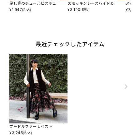
足し算のチュールビスチェ
スモッキンレースハイＰＯ
アゲサ
¥
1,947
¥
3,190
¥
7,590
(税込)
(税込)
最近チェックしたアイテム
プードルファーＬベスト
¥
3,245
(税込)