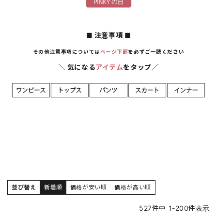
■ 注意事項 ■
その他注意事項については
ページ下部
を必ずご一読ください
＼ 気になる
アイテム
をタップ／
並び替え
新着順
価格が安い順
価格が高い順
527
件中
1
-
200
件表示