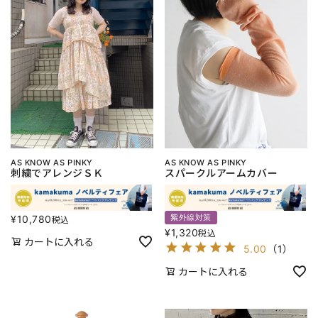
AS KNOW AS PINKY
AS KNOW AS PINKY
刺繍でアレンジＳＫ
スパークルアームカバー
紫外線対策
¥
10,780
税込
¥
1,320
税込
カートに入れる
5.00
（
1
）
カートに入れる