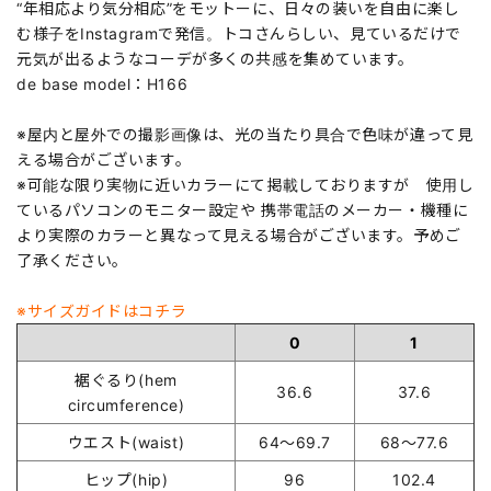
“年相応より気分相応”をモットーに、日々の装いを自由に楽し
む様子をInstagramで発信。トコさんらしい、見ているだけで
元気が出るようなコーデが多くの共感を集めています。
de base model：H166
※屋内と屋外での撮影画像は、光の当たり具合で色味が違って見
える場合がございます。
※可能な限り実物に近いカラーにて掲載しておりますが 使用し
ているパソコンのモニター設定や 携帯電話のメーカー・機種に
より実際のカラーと異なって見える場合がございます。予めご
了承ください。
※サイズガイドはコチラ
0
1
裾ぐるり(hem
36.6
37.6
circumference)
ウエスト(waist)
64～69.7
68～77.6
ヒップ(hip)
96
102.4