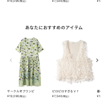
¥
19,096
¥
7,546
¥
13,70
(税込)
(税込)
あなたにおすすめのアイテム
サークルオブワンピ
ピロピロすぎるＶＴ
暮らし
¥
19,096
¥
7,546
¥
13,70
(税込)
(税込)