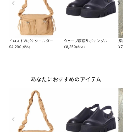
ドロストＷポケショルダー
ウェーブ厚底サボサンダル
厚底メ
¥
4,290
¥
8,250
¥
7,590
(税込)
(税込)
あなたにおすすめのアイテム