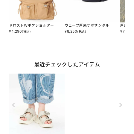
ドロストＷポケショルダー
ウェーブ厚底サボサンダル
厚底メ
¥
4,290
¥
8,250
¥
7,590
(税込)
(税込)
最近チェックしたアイテム