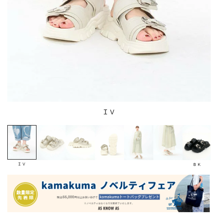
ＩＶ
ＩＶ
ＢＫ