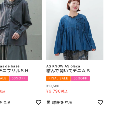
 as de base
AS KNOW AS olaca
デニフリルＳＨ
結んで開いてデニムＢＬ
SALE
50%OFF
FINAL SALE
50%OFF
¥
19,580
¥
9,790
税込
税込
を見る
詳細を見る