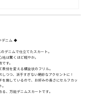
かデニム ◆
スのデニムで仕立てたスカート。
心地は驚くほど軽やか。
枚です。
て表情を変える螺旋状のフリル。
スしつつ、派手すぎない絶妙なアクセントに！
チを施しているので、お好みの長さにセルフカッ
ト。
める、万能デニムスカートです。