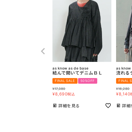
as know as de base
as know
結んで開いてデニムＢＬ
流れる
FINAL SALE
50%OFF
FINAL 
¥
17,380
¥
16,280
¥
8,690
¥
8,140
税込
詳細を見る
詳細