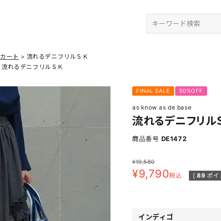
検索
スカート
流れるデニフリルＳＫ
流れるデニフリルＳＫ
FINAL SALE
50%OFF
as know as de base
流れるデニフリル
商品番号
DE1472
¥
19,580
¥
9,790
税込
[
89
ポイ
インディゴ