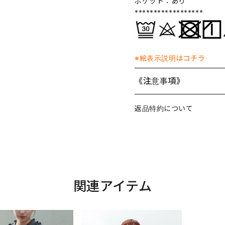
ポケット：あり
******************
※絵表示説明はコチラ
《注意事項》
返品特約について
関連アイテム