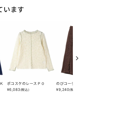
ています
Ｋ
ポコスケのレースＰＯ
のびコーデュフリリＳＫ
カクポ
¥
6,083
¥
9,240
¥
6,08
(税込)
(税込)