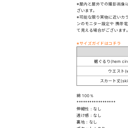
※屋内と屋外での撮影画像
ざいます。
※可能な限り実物に近いカ
ンのモニター設定や 携帯
て見える場合がございます
※サイズガイドはコチラ
裾ぐるり(hem circ
ウエスト(wa
スカート丈(skirt
綿 100％
******************
伸縮性：なし
透け感：なし
裏地：なし