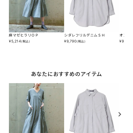
麻マゼヒラリＯＰ
シダレフリルデニムＳＨ
オンブ
¥
5,214
¥
9,790
¥
9,790
(税込)
(税込)
あなたにおすすめのアイテム