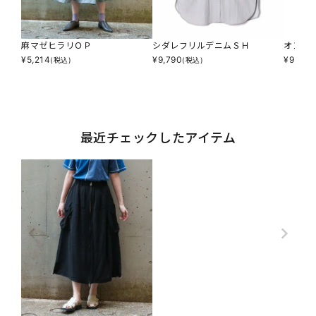
麻マゼヒラリＯＰ
シダレフリルデニムＳＨ
オンブ
¥
5,214
¥
9,790
¥
9,790
(税込)
(税込)
最近チェックしたアイテム