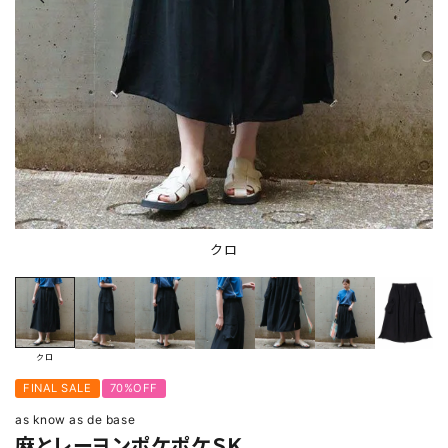
クロ
クロ
FINAL SALE
70%OFF
as know as de base
麻とレーヨンポケポケＳＫ