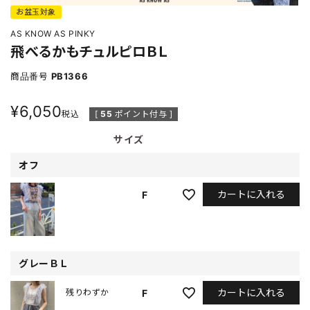
お盆玉対象
AS KNOW AS PINKY
飛べるかもチュルピロＢＬ
商品番号
PB1366
¥
6,050
税込
[
55
ポイント付与 ]
サイズ
オフ
カートに入れる
F
グレーＢＬ
カートに入れる
F
残りわずか