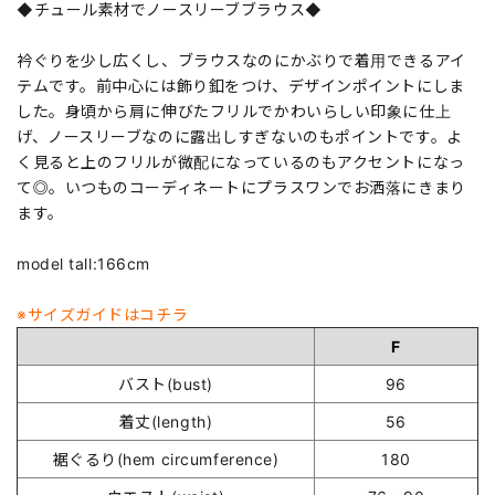
◆チュール素材でノースリーブブラウス◆
衿ぐりを少し広くし、ブラウスなのにかぶりで着用できるアイ
テムです。前中心には飾り釦をつけ、デザインポイントにしま
した。身頃から肩に伸びたフリルでかわいらしい印象に仕上
げ、ノースリーブなのに露出しすぎないのもポイントです。よ
く見ると上のフリルが微配になっているのもアクセントになっ
て◎。いつものコーディネートにプラスワンでお洒落にきまり
ます。
model tall:166cm
※サイズガイドはコチラ
F
バスト(bust)
96
着丈(length)
56
裾ぐるり(hem circumference)
180