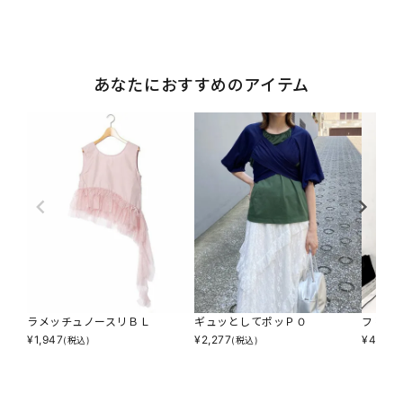
あなたにおすすめのアイテム
ラメッチュノースリＢＬ
ギュッとしてポッＰＯ
フリル
¥
1,947
¥
2,277
¥
4,895
(税込)
(税込)