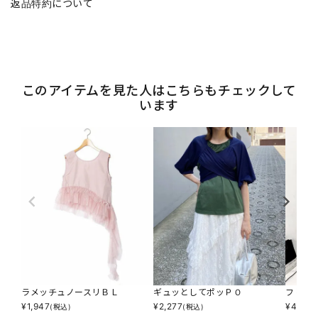
返品特約について
このアイテムを見た人はこちらもチェックして
います
ラメッチュノースリＢＬ
ギュッとしてポッＰＯ
フリル
¥
1,947
¥
2,277
¥
4,895
(税込)
(税込)