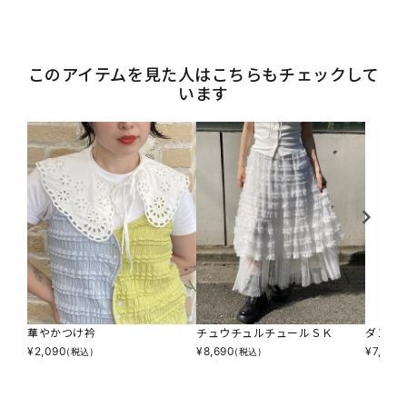
このアイテムを見た人はこちらもチェックして
います
華やかつけ衿
チュウチュルチュールＳＫ
ダンダ
¥
2,090
¥
8,690
¥
7,590
(税込)
(税込)