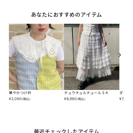
あなたにおすすめのアイテム
華やかつけ衿
チュウチュルチュールＳＫ
ダンダ
¥
2,090
¥
8,690
¥
7,590
(税込)
(税込)
最近チェックしたアイテム