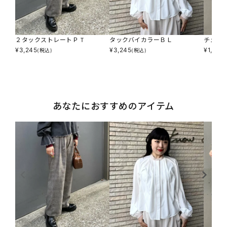
２タックストレートＰＴ
タックバイカラーＢＬ
チェッ
¥
3,245
¥
3,245
¥
1,595
(税込)
(税込)
あなたにおすすめのアイテム