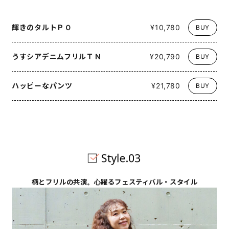
輝きのタルトＰＯ
¥10,780
BUY
うすシアデニムフリルＴＮ
¥20,790
BUY
ハッピーなパンツ
¥21,780
BUY
柄とフリルの共演。心躍るフェスティバル・スタイル