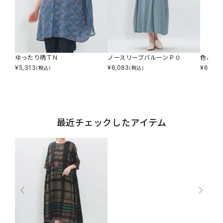
ゆったり柄ＴＮ
ノースリーブバルーンＰＯ
色んな
¥
5,313
¥
6,083
¥
6,853
(税込)
(税込)
最近チェックしたアイテム