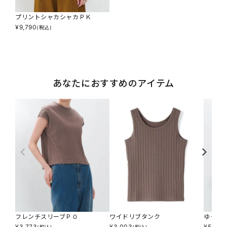
プリントシャカシャカＰＫ
¥
9,790
(税込)
あなたにおすすめのアイテム
フレンチスリーブＰＯ
ワイドリブタンク
ゆった
¥
3,773
¥
3,003
¥
5,313