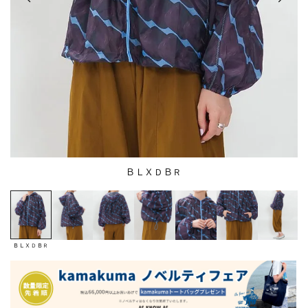
ＢＬＸＤＢＲ
ＢＬＸＤＢＲ