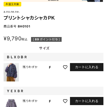
お盆玉対象
a.no.ne.ne.
プリントシャカシャカＰＫ
商品番号
8H0101
¥
9,790
税込
[
89
ポイント付与 ]
サイズ
ＢＬＸＤＢＲ
カートに入れる
F
残りわずか
ＹＥＸＢＲ
カートに入れる
F
残りわずか