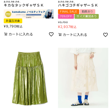
a.no.ne.ne.
a.no.ne.ne.
キカなタックギャザＳＫ
ハキゴコチギャザーＳＫ
FINAL SALE
動画あり
70%OFF
サイズ展開あり
お盆玉対象
¥
9,790
¥
9,790
税込
¥
2,937
税込
カートに入れる
カートに入れる