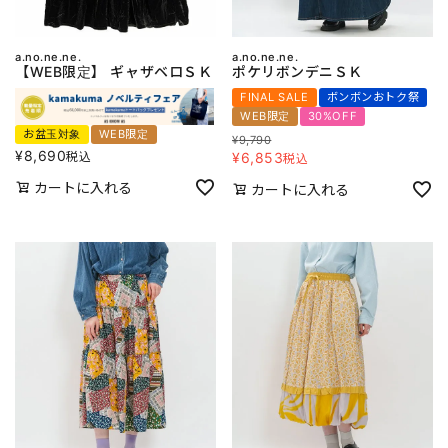
a.no.ne.ne.
a.no.ne.ne.
【WEB限定】 ギャザベロＳＫ
ポケリボンデニＳＫ
FINAL SALE
ボンボンおトク祭
WEB限定
30%OFF
お盆玉対象
WEB限定
¥
9,790
¥
8,690
税込
¥
6,853
税込
カートに入れる
カートに入れる