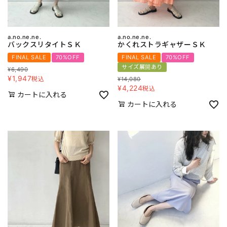
a.no.ne.ne.
a.no.ne.ne.
バックスリタイトＳＫ
かくれストラギャザーＳＫ
FINAL SALE
70%OFF
FINAL SALE
70%OFF
サイズ展開あり
¥
6,490
¥
1,947
税込
¥
14,080
¥
4,224
税込
カートに入れる
カートに入れる