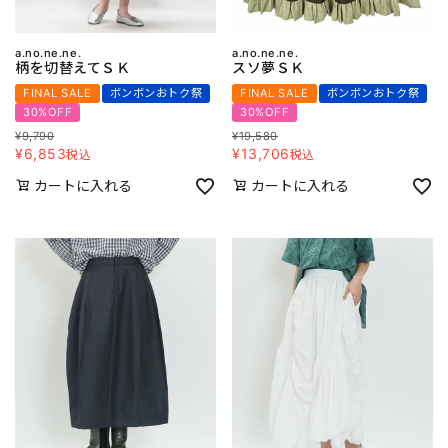
a.no.ne.ne.
a.no.ne.ne.
柄を切替えてＳＫ
スソ夢ＳＫ
FINAL SALE
ボンボンおトク祭
FINAL SALE
ボンボンおトク祭
30%OFF
30%OFF
¥
9,790
¥
19,580
¥
6,853
¥
13,706
税込
税込
カートに入れる
カートに入れる