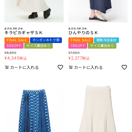
a.no.ne.ne.
a.no.ne.ne.
キラピカギャザＳＫ
ひんやりのＳＫ
FINAL SALE
ボンボンおトク祭
FINAL SALE
接触冷感素材
50%OFF
サイズ展開あり
70%OFF
サイズ展開あり
¥
8,690
¥
7,590
¥
4,345
¥
2,277
税込
税込
カートに入れる
カートに入れる