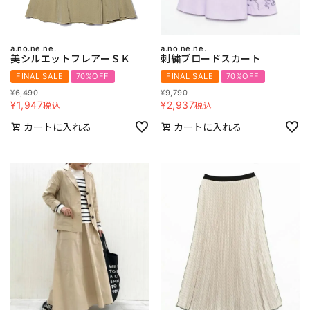
a.no.ne.ne.
a.no.ne.ne.
美シルエットフレアーＳＫ
刺繍ブロードスカート
FINAL SALE
70%OFF
FINAL SALE
70%OFF
¥
6,490
¥
9,790
¥
1,947
¥
2,937
税込
税込
カートに入れる
カートに入れる