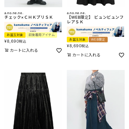
a.no.ne.ne.
a.no.ne.ne.
チェック×ＣＨＫプリＳＫ
【WEB限定】 ビュンビュンフ
レアＳＫ
お盆玉対象
前後着用アイテム
お盆玉対象
WEB限定
¥
8,690
税込
¥
8,690
税込
カートに入れる
カートに入れる