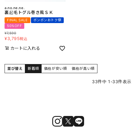
a.no.ne.ne.
裏起毛トグル巻き風ＳＫ
FINAL SALE
ボンボンおトク祭
50%OFF
¥
7,590
¥
3,795
税込
カートに入れる
並び替え
新着順
価格が安い順
価格が高い順
33
件中
1
-
33
件表示