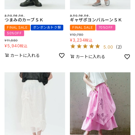
a.no.ne.ne.
a.no.ne.ne.
つまみのカーブＳＫ
ギャザポヨンバルーンＳＫ
FINAL SALE
ボンボンおトク祭
FINAL SALE
70%OFF
50%OFF
¥
10,780
¥
3,234
税込
¥
11,880
¥
5,940
税込
5.00
（
2
）
カートに入れる
カートに入れる