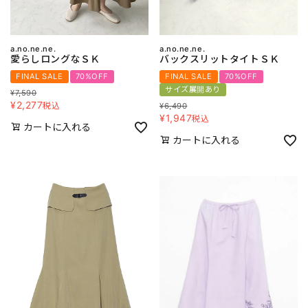
a.no.ne.ne.
a.no.ne.ne.
愛らしロングなＳＫ
バックスリットタイトＳＫ
FINAL SALE
70%OFF
FINAL SALE
70%OFF
サイズ展開あり
¥
7,590
¥
2,277
税込
¥
6,490
¥
1,947
税込
カートに入れる
カートに入れる