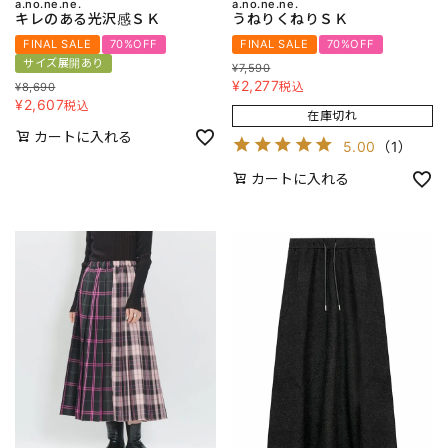
a.no.ne.ne.
a.no.ne.ne.
キレのある光沢感ＳＫ
うねりくねりＳＫ
FINAL SALE
70%OFF
FINAL SALE
70%OFF
サイズ展開あり
¥
7,590
¥
2,277
税込
¥
8,690
¥
2,607
税込
在庫切れ
カートに入れる
5.00
（
1
）
カートに入れる