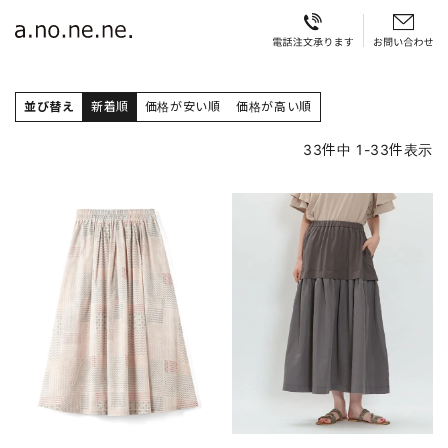
並び替え
新着順
価格が安い順
価格が高い順
33
件中
1
-
33
件表示