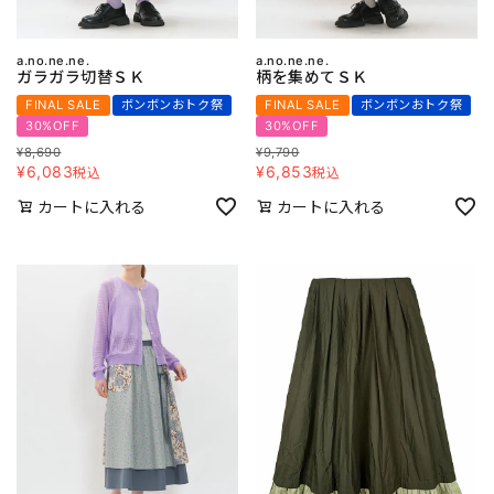
a.no.ne.ne.
a.no.ne.ne.
ガラガラ切替ＳＫ
柄を集めてＳＫ
FINAL SALE
ボンボンおトク祭
FINAL SALE
ボンボンおトク祭
30%OFF
30%OFF
¥
8,690
¥
9,790
¥
6,083
¥
6,853
税込
税込
カートに入れる
カートに入れる