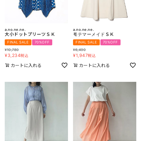
a.no.ne.ne.
a.no.ne.ne.
大小ドットプリーツＳＫ
モテマーメイドＳＫ
FINAL SALE
70%OFF
FINAL SALE
70%OFF
¥
10,780
¥
6,490
¥
3,234
¥
1,947
税込
税込
カートに入れる
カートに入れる