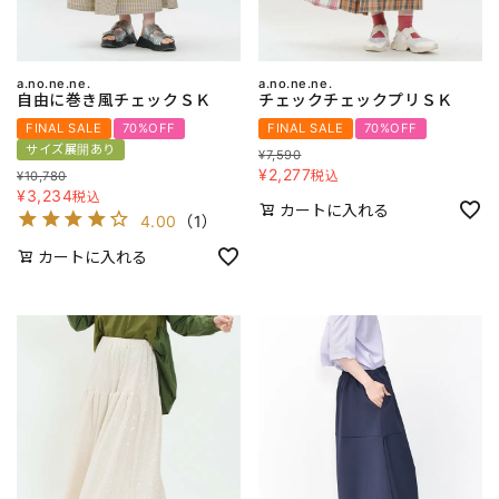
a.no.ne.ne.
a.no.ne.ne.
自由に巻き風チェックＳＫ
チェックチェックプリＳＫ
FINAL SALE
70%OFF
FINAL SALE
70%OFF
サイズ展開あり
¥
7,590
¥
2,277
税込
¥
10,780
¥
3,234
税込
カートに入れる
4.00
（
1
）
カートに入れる