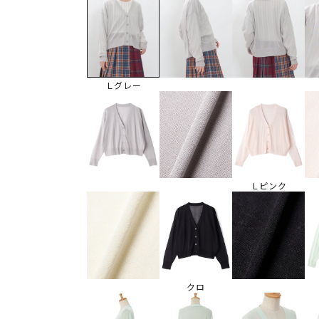
Ｌグレー
Ｌピンク
クロ