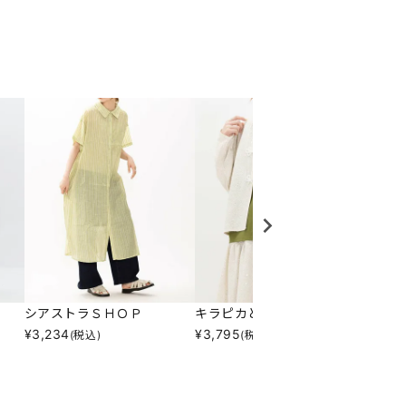
シアストラＳＨＯＰ
キラピカどっちもＰＯ
いろん
¥
3,234
¥
3,795
¥
11,8
(税込)
(税込)