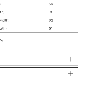
)
56
th)
9
idth)
62
gth)
51
1％