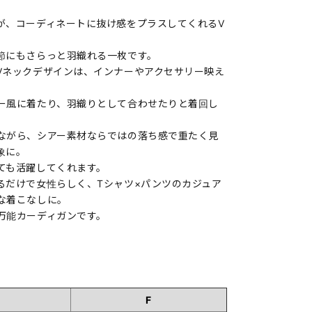
が、コーディネートに抜け感をプラスしてくれるV
節にもさらっと羽織れる一枚です。
Vネックデザインは、インナーやアクセサリー映え
ー風に着たり、羽織りとして合わせたりと着回し
ながら、シアー素材ならではの落ち感で重たく見
象に。
ても活躍してくれます。
るだけで女性らしく、Tシャツ×パンツのカジュア
な着こなしに。
万能カーディガンです。
F