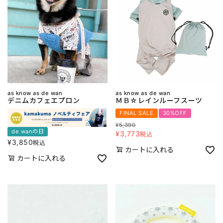
as know as de wan
as know as de wan
デニムカフェエプロン
ＭＢ☆レインルーフスーツ
FINAL SALE
30%OFF
¥
5,390
de wanの日
¥
3,773
税込
¥
3,850
税込
カートに入れる
カートに入れる