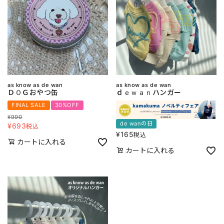
as know as de wan
as know as de wan
ＤＯＧおやつ缶
ｄｅｗａｎハンガー
FINAL SALE
30%OFF
¥
990
de wanの日
¥
693
税込
¥
165
税込
カートに入れる
カートに入れる