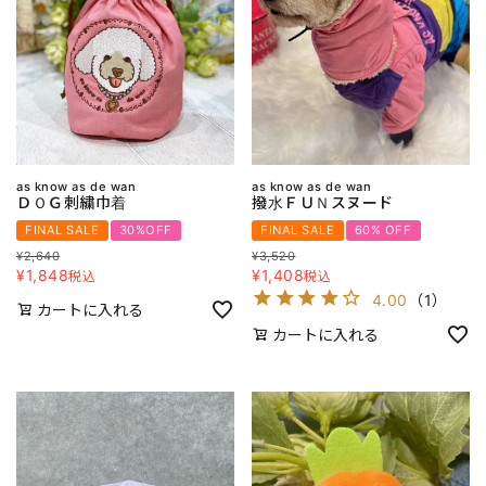
as know as de wan
as know as de wan
ＤＯＧ刺繍巾着
撥水ＦＵＮスヌード
FINAL SALE
30%OFF
FINAL SALE
60% OFF
¥
2,640
¥
3,520
¥
1,848
¥
1,408
税込
税込
4.00
（
1
）
カートに入れる
カートに入れる