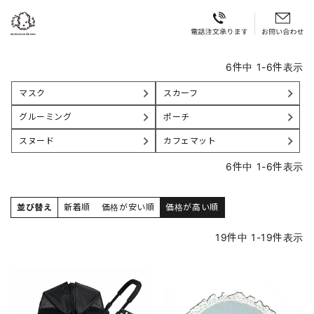
6
件中
1
-
6
件表示
マスク
スカーフ
グルーミング
ポーチ
スヌード
カフェマット
6
件中
1
-
6
件表示
並び替え
新着順
価格が安い順
価格が高い順
19
件中
1
-
19
件表示