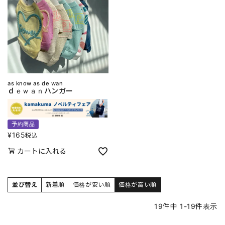
as know as de wan
ｄｅｗａｎハンガー
予約商品
¥
165
税込
カートに入れる
並び替え
新着順
価格が安い順
価格が高い順
19
件中
1
-
19
件表示