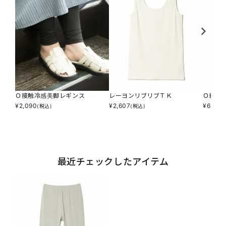
Ｏ接触冷感美脚レギンス
レーヨンリブリブＴＫ
Ｏ細リ
¥
2,090
¥
2,607
¥
6,490
(税込)
(税込)
最近チェックしたアイテム