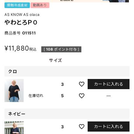
接触冷感素材
動画あり
AS KNOW AS olaca
やわとろＰＯ
商品番号
O11511
¥
11,880
税込
[
108
ポイント付与 ]
サイズ
クロ
カートに入れる
3
5
—
在庫切れ
ネイビー
カートに入れる
3