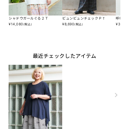
シャドウガールぐる２Ｔ
ビュンビュンチェックＰＴ
呼吸冷
¥
14,080
¥
8,690
¥
3,234
(税込)
(税込)
最近チェックしたアイテム