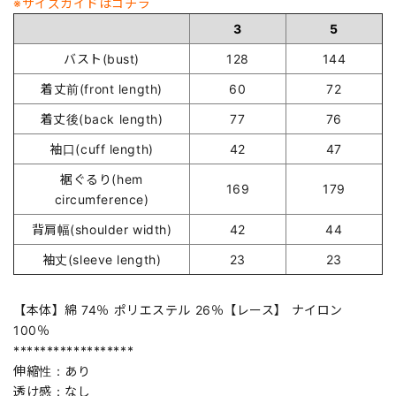
※サイズガイドはコチラ
3
5
バスト(bust)
128
144
着丈前(front length)
60
72
着丈後(back length)
77
76
袖口(cuff length)
42
47
裾ぐるり(hem
169
179
circumference)
背肩幅(shoulder width)
42
44
袖丈(sleeve length)
23
23
【本体】綿 74％ ポリエステル 26％【レース】 ナイロン
100％
******************
伸縮性：あり
透け感：なし