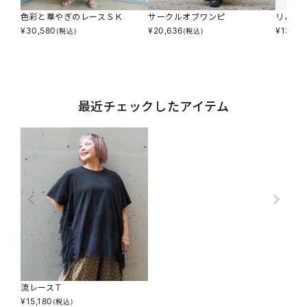
色彩と華やぎのレースＳＫ
サークルオブワンピ
リバー
¥
30,580
¥
20,636
¥
13,70
(税込)
(税込)
最近チェックしたアイテム
流レースＴ
¥
15,180
(税込)