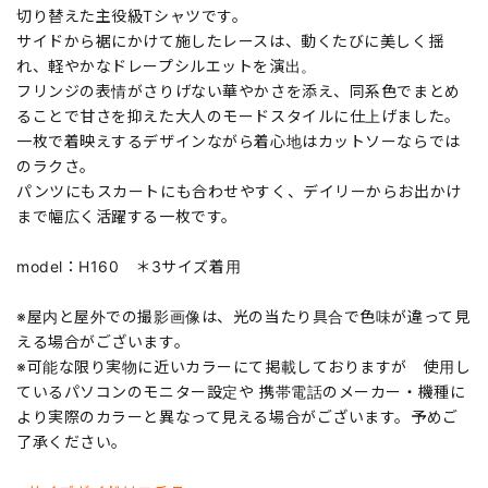
切り替えた主役級Tシャツです。
サイドから裾にかけて施したレースは、動くたびに美しく揺
れ、軽やかなドレープシルエットを演出。
フリンジの表情がさりげない華やかさを添え、同系色でまとめ
ることで甘さを抑えた大人のモードスタイルに仕上げました。
一枚で着映えするデザインながら着心地はカットソーならでは
のラクさ。
パンツにもスカートにも合わせやすく、デイリーからお出かけ
まで幅広く活躍する一枚です。
model：H160 ＊3サイズ着用
※屋内と屋外での撮影画像は、光の当たり具合で色味が違って見
える場合がございます。
※可能な限り実物に近いカラーにて掲載しておりますが 使用し
ているパソコンのモニター設定や 携帯電話のメーカー・機種に
より実際のカラーと異なって見える場合がございます。予めご
了承ください。