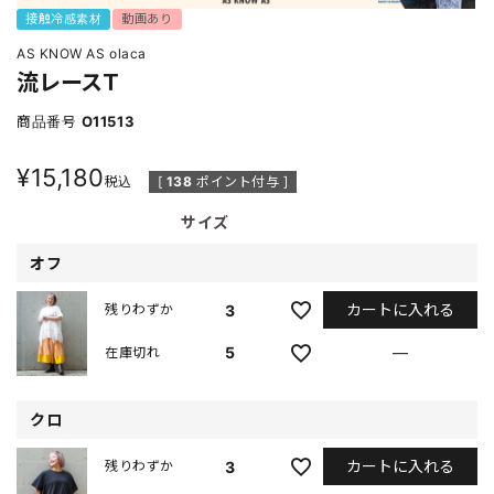
接触冷感素材
動画あり
AS KNOW AS olaca
流レースＴ
商品番号
O11513
¥
15,180
税込
[
138
ポイント付与 ]
サイズ
オフ
カートに入れる
3
残りわずか
5
—
在庫切れ
クロ
カートに入れる
3
残りわずか