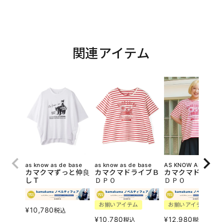
関連アイテム
as know as de base
as know as de base
AS KNOW AS olaca
カマクマずっと仲良
カマクマドライブＢ
カマクマドライブ
しＴ
ＤＰＯ
ＤＰＯ
お揃いアイテム
お揃いアイテム
¥
10,780
税込
¥
10,780
¥
12,980
税込
税込