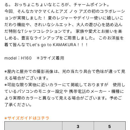
る。 おっちょこちょいなところが、チャームポイント。
今回、そんなカマクマくんとアズ ノゥ アズの初のコラボレーシ
ョンが実現しました！ 夏のレジャーやデイリー使いに嬉しいこ
だわり機能や、きれいなシルエット、大人の遊び心を詰め込ん
だ特別なTシャツコレクションです。 家族や愛犬とお揃いを楽
しめる、豊富なラインアップをご用意しました。 このお洋服を
着て皆んなでLet's go to KAMAKURA！！！
model：H160 ＊3サイズ着用
※屋内と屋外での撮影画像は、光の当たり具合で色味が違って見
える場合がございます。
※可能な限り実物に近いカラーにて掲載しておりますが 使用し
ているパソコンのモニター設定や 携帯電話のメーカー・機種に
より実際のカラーと異なって見える場合がございます。予めご
了承ください。
※サイズガイドはコチラ
3
5