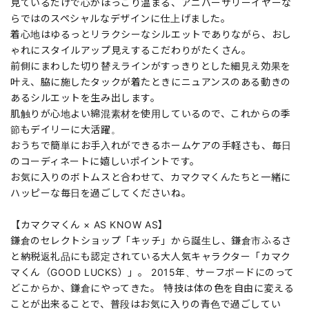
見ているだけで心がほっこり温まる、アニバーサリーイヤーな
らではのスペシャルなデザインに仕上げました。
着心地はゆるっとリラクシーなシルエットでありながら、おし
ゃれにスタイルアップ見えするこだわりがたくさん。
前側にまわした切り替えラインがすっきりとした細見え効果を
叶え、脇に施したタックが着たときにニュアンスのある動きの
あるシルエットを生み出します。
肌触りが心地よい綿混素材を使用しているので、これからの季
節もデイリーに大活躍。
おうちで簡単にお手入れができるホームケアの手軽さも、毎日
のコーディネートに嬉しいポイントです。
お気に入りのボトムスと合わせて、カマクマくんたちと一緒に
ハッピーな毎日を過ごしてくださいね。
【カマクマくん × AS KNOW AS】
鎌倉のセレクトショップ「キッチ」から誕生し、鎌倉市ふるさ
と納税返礼品にも認定されている大人気キャラクター「カマク
マくん（GOOD LUCKS）」。 2015年、サーフボードにのって
どこからか、鎌倉にやってきた。 特技は体の色を自由に変える
ことが出来ることで、普段はお気に入りの青色で過ごしてい