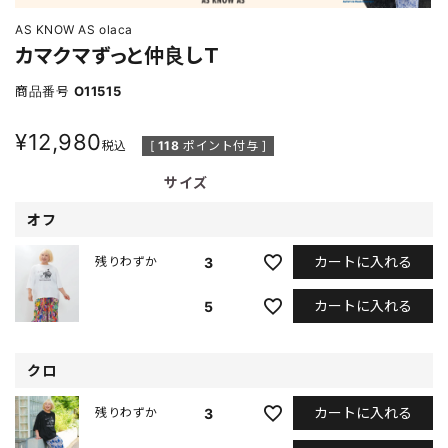
AS KNOW AS olaca
カマクマずっと仲良しＴ
商品番号
O11515
¥
12,980
税込
[
118
ポイント付与 ]
サイズ
オフ
カートに入れる
3
残りわずか
カートに入れる
5
クロ
カートに入れる
3
残りわずか