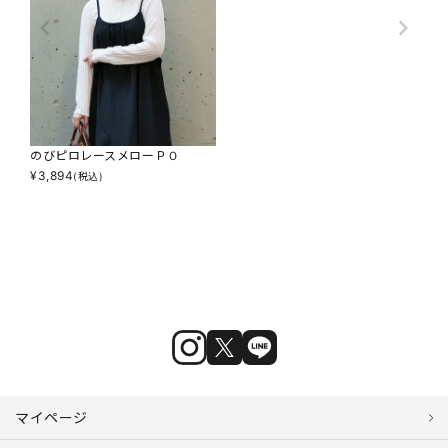
のびピロレースメローＰＯ
¥
3,894
(税込)
マイページ