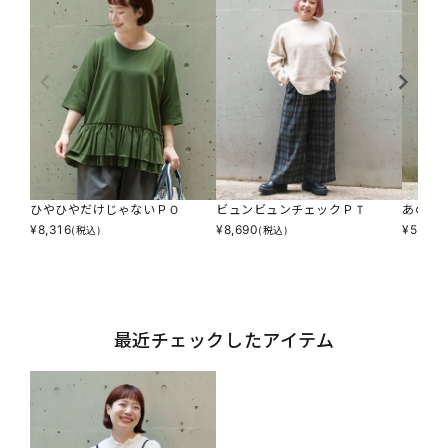
ひやひやだけじゃないＰＯ
ビュンビュンチェックＰＴ
あの人
¥
8,316
¥
8,690
¥
5,874
(税込)
(税込)
最近チェックしたアイテム