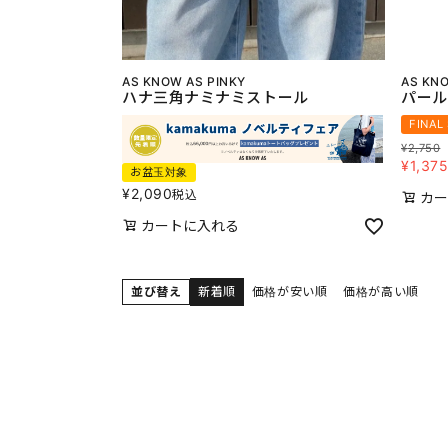
AS KNOW AS PINKY
AS KNO
ハナ三角ナミナミストール
パール
FINAL
¥
2,750
¥
1,37
お盆玉対象
¥
2,090
税込
カー
カートに入れる
並び替え
新着順
価格が安い順
価格が高い順