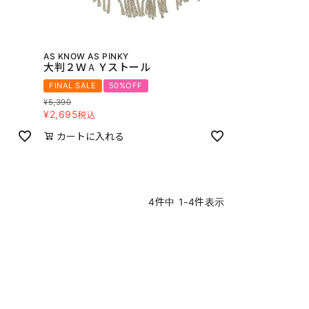
AS KNOW AS PINKY
大判２ＷＡＹストール
FINAL SALE
50%OFF
¥
5,390
¥
2,695
税込
カートに入れる
4
件中
1
-
4
件表示