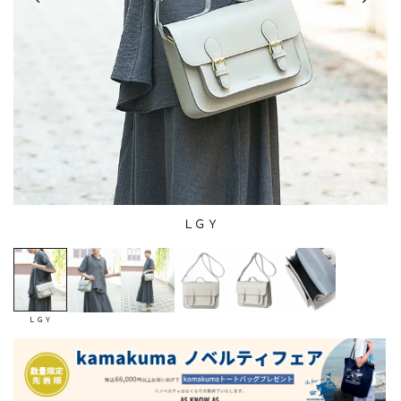
ＬＧＹ
ＬＧＹ