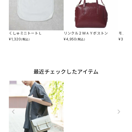
くしゅミニトートＬ
リンクル２ＷＡＹボストン
モノク
¥
1,320
¥
4,950
¥
3,190
(税込)
(税込)
最近チェックしたアイテム