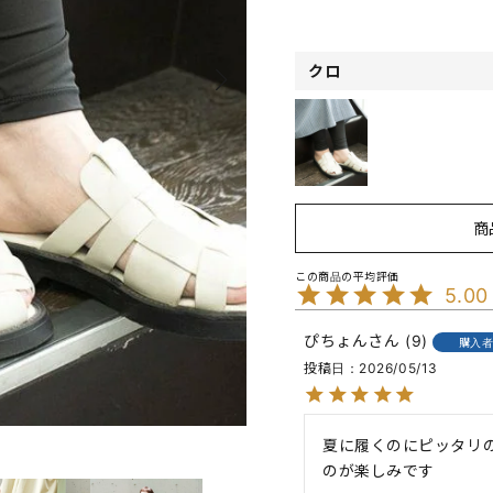
クロ
商
5.00
ぴちょん
9
購入
投稿日
2026/05/13
夏に履くのにピッタリ
のが楽しみです