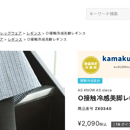
検索
レッグウェア
レギンス
Ｏ接触冷感美脚レギンス
ア
レギンス
Ｏ接触冷感美脚レギンス
接触冷感素材
AS KNOW AS olaca
Ｏ接触冷感美脚レ
商品番号
ZX0340
¥
2,090
税込
[
19
ポイ