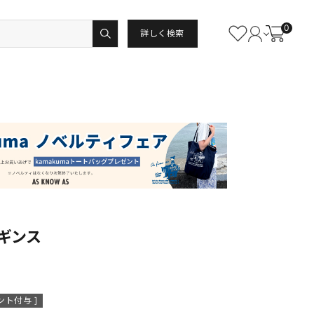
0
詳しく検索
ギンス
ント付与 ]