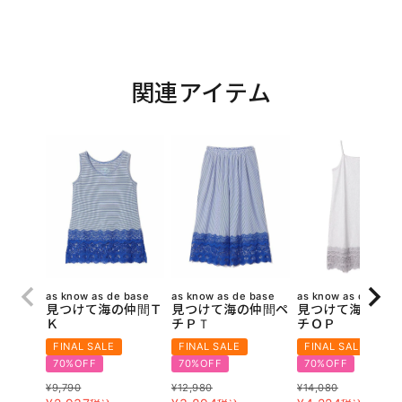
関連アイテム
as know as de base
as know as de base
as know as de base
見つけて海の仲間Ｔ
見つけて海の仲間ペ
見つけて海の仲間
Ｋ
チＰＴ
チＯＰ
FINAL SALE
FINAL SALE
FINAL SALE
70%OFF
70%OFF
70%OFF
¥
9,790
¥
12,980
¥
14,080