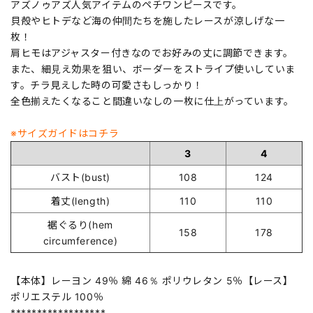
アズノゥアズ人気アイテムのペチワンピースです。
貝殻やヒトデなど海の仲間たちを施したレースが涼しげな一
枚！
肩ヒモはアジャスター付きなのでお好みの丈に調節できます。
また、細見え効果を狙い、ボーダーをストライプ使いしていま
す。チラ見えした時の可愛さもしっかり！
全色揃えたくなること間違いなしの一枚に仕上がっています。
※サイズガイドはコチラ
3
4
バスト(bust)
108
124
着丈(length)
110
110
裾ぐるり(hem
158
178
circumference)
【本体】レーヨン 49％ 綿 46％ ポリウレタン 5％【レース】
ポリエステル 100％
******************