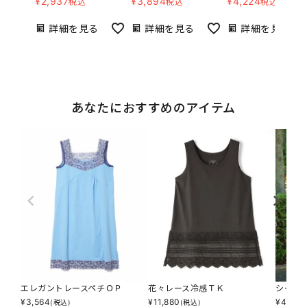
¥
2,937
¥
3,894
¥
4,224
税込
税込
税込
詳細を見る
詳細を見る
詳細を見る
あなたにおすすめのアイテム
エレガントレースペチＯＰ
花々レース冷感ＴＫ
シーズ
¥
3,564
¥
11,880
¥
4,554
(税込)
(税込)