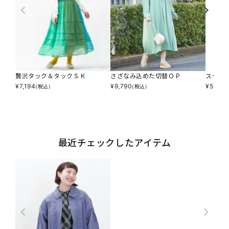
贅沢タック＆タックＳＫ
さざなみ込めた切替ＯＰ
ステッ
¥
7,194
¥
9,790
¥
5,874
(税込)
(税込)
最近チェックしたアイテム