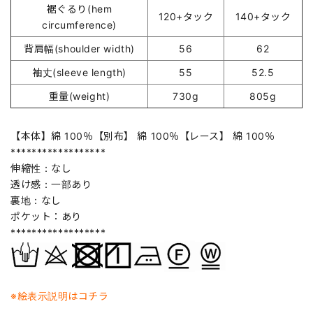
裾ぐるり(hem
120+タック
140+タック
circumference)
背肩幅(shoulder width)
56
62
袖丈(sleeve length)
55
52.5
重量(weight)
730g
805g
【本体】綿 100％【別布】 綿 100％【レース】 綿 100％
******************
伸縮性：なし
透け感：一部あり
裏地：なし
ポケット：あり
******************
※絵表示説明はコチラ