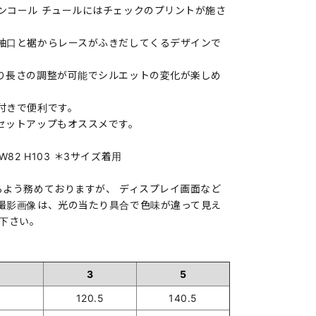
ンコール チュールにはチェックのプリントが施さ
袖口と裾からレースがふきだしてくるデザインで
り長さの調整が可能でシルエットの変化が楽しめ
付きで便利です。
セットアップもオススメです。
94 W82 H103 ＊3サイズ着用
るよう務めておりますが、 ディスプレイ画面など
撮影画像は、光の当たり具合で色味が違って見え
承下さい。
3
5
120.5
140.5