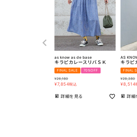
as know as de base
AS KNOW
キラピカレースリバＳＫ
キラピ
FINAL SALE
70%OFF
FINAL 
¥
26,180
¥
28,380
¥
7,854
¥
8,514
税込
詳細を見る
詳細