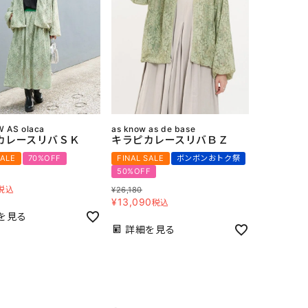
 AS olaca
as know as de base
カレースリバＳＫ
キラピカレースリバＢＺ
SALE
70%OFF
FINAL SALE
ボンボンおトク祭
50%OFF
税込
¥
26,180
¥
13,090
税込
を見る
詳細を見る