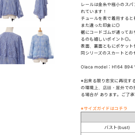
レールは金糸や極小のスパ
れています！
チュールを表で着用すると
また違った印象に◎
裾にコードゴムが通ってお
るのも嬉しいポイント◎。
表面、裏面ともにポケット
同シリーズのスカートとの
Olaca model：H164 B
※出来る限り忠実に再現す
の環境上、店頭・屋外での
る場合が あります。ご了
※サイズガイドはコチラ
バスト(bust)