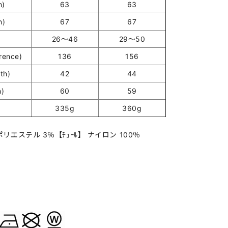
h)
63
63
h)
67
67
26～46
29～50
ence)
136
156
th)
42
44
h)
60
59
335g
360g
リエステル 3％【ﾁｭｰﾙ】 ナイロン 100％