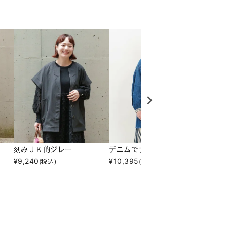
刻みＪＫ的ジレー
デニムでチロリンＴＮ
ボタニ
¥
9,240
¥
10,395
¥
9,79
(税込)
(税込)