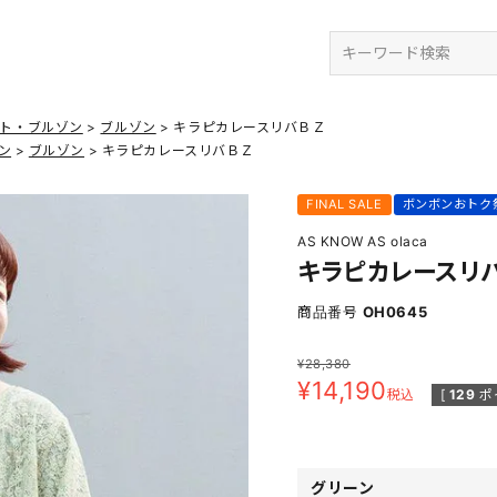
検索
ット・ブルゾン
ブルゾン
キラピカレースリバＢＺ
ン
ブルゾン
キラピカレースリバＢＺ
FINAL SALE
ボンボンおトク
AS KNOW AS olaca
キラピカレースリ
商品番号
OH0645
¥
28,380
¥
14,190
税込
[
129
ポ
グリーン