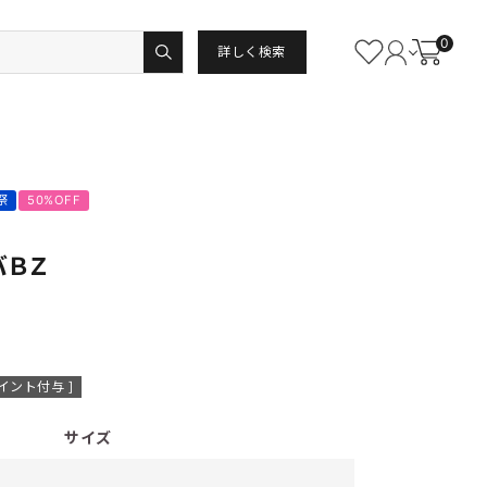
0
詳しく検索
祭
50%OFF
バＢＺ
イント付与 ]
サイズ