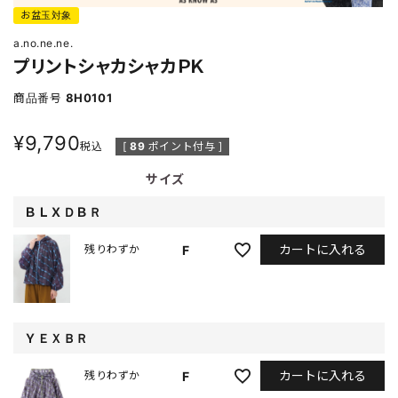
お盆玉対象
a.no.ne.ne.
プリントシャカシャカＰＫ
商品番号
8H0101
¥
9,790
税込
[
89
ポイント付与 ]
サイズ
ＢＬＸＤＢＲ
カートに入れる
F
残りわずか
ＹＥＸＢＲ
カートに入れる
F
残りわずか