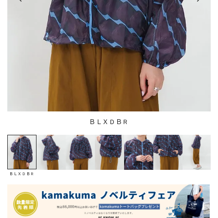
ＢＬＸＤＢＲ
ＢＬＸＤＢＲ