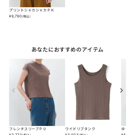
プリントシャカシャカＰＫ
¥
9,790
(税込)
あなたにおすすめのアイテム
フレンチスリーブＰＯ
ワイドリブタンク
ゆった
¥
3,773
¥
3,003
¥
5,313