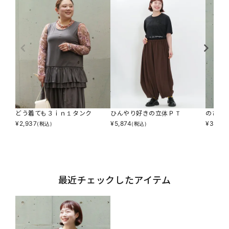
どう着ても３ｉｎ１タンク
ひんやり好きの立体ＰＴ
のびピ
¥
2,937
¥
5,874
¥
3,894
(税込)
(税込)
最近チェックしたアイテム