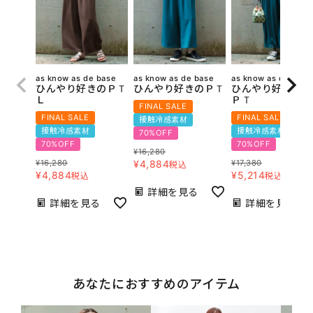
as know as de base
as know as de base
as know as de base
ひんやり好きのＰＴ
ひんやり好きのＰＴ
ひんやり好きの立
Ｌ
ＰＴ
FINAL SALE
FINAL SALE
FINAL SALE
接触冷感素材
接触冷感素材
接触冷感素材
70%OFF
70%OFF
70%OFF
¥
16,280
¥
16,280
¥
4,884
¥
17,380
税込
¥
4,884
¥
5,214
税込
税込
詳細を見る
詳細を見る
詳細を見る
あなたにおすすめのアイテム