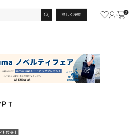
0
詳しく検索
フＰＴ
ント付与 ]