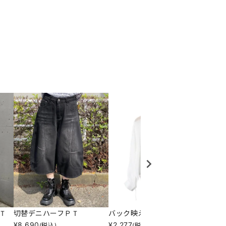
Ｔ
切替デニハーフＰＴ
バック映えＳＨ
チュウ
¥
8,690
¥
2,277
¥
8,69
(税込)
(税込)