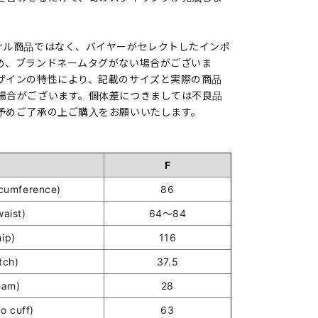
ナル商品ではなく、バイヤーがセレクトしたインポ
め、ブランドネームタグがない場合がございま
ザインの特性により、記載のサイズと実際の商品
場合がございます。個体差につきましては不良品
予めご了承の上ご購入をお願いいたします。
F
umference)
86
ist)
64～84
ip)
116
tch)
37.5
eam)
28
o cuff)
63