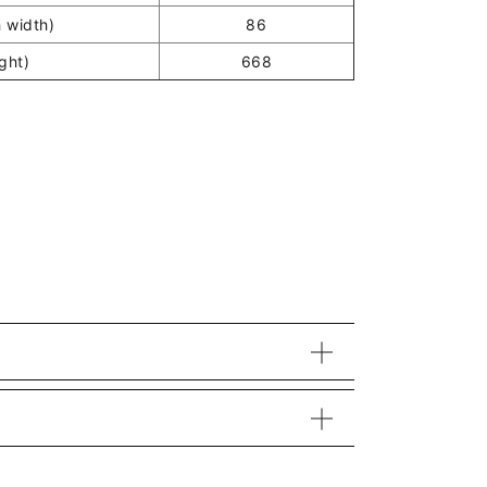
 width)
86
ght)
668