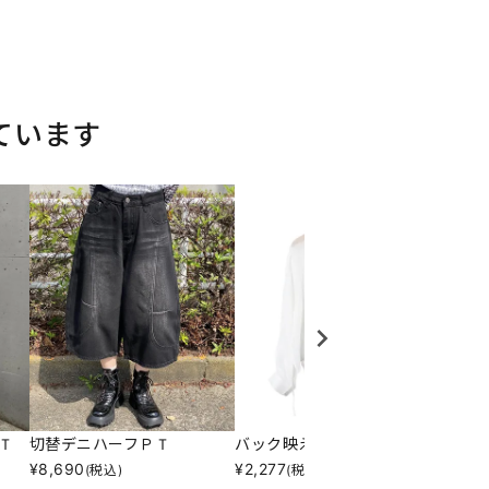
ています
Ｔ
切替デニハーフＰＴ
バック映えＳＨ
チュウ
¥
8,690
¥
2,277
¥
8,69
(税込)
(税込)