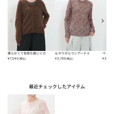
柔らかくて気持ち良いＣＤ
もやりがらりシアーＰＯ
ペタペ
¥
7,040
¥
3,795
¥
3,795
(税込)
(税込)
最近チェックしたアイテム