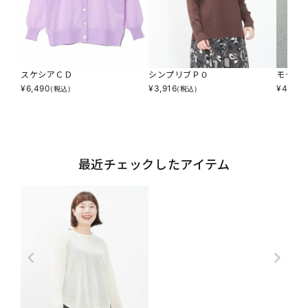
スケシアＣＤ
シンプリブＰＯ
モヤモ
¥
6,490
¥
3,916
¥
4,345
(税込)
(税込)
最近チェックしたアイテム