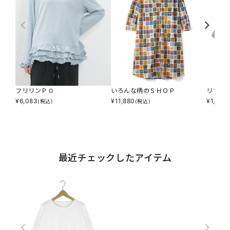
フリリンＰＯ
いろんな柄のＳＨＯＰ
リブス
¥
6,083
¥
11,880
¥
1,947
(税込)
(税込)
最近チェックしたアイテム