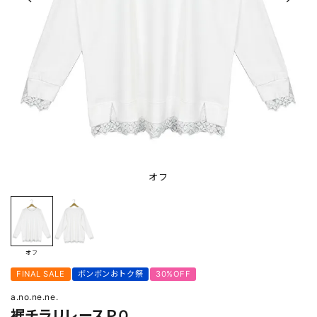
オフ
オフ
FINAL SALE
ボンボンおトク祭
30%OFF
a.no.ne.ne.
裾チラリレースＰＯ